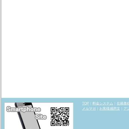
TOP
｜
料金システム
｜
在籍奥
メルマガ
｜
お客様感想文
｜
ア