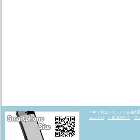
TOP
｜
料金システム
｜
在籍奥
メルマガ
｜
お客様感想文
｜
ア