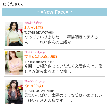
せください。
・■New Face■・
☆体験入店☆
れい(31歳)
T167/B85(D)/W57/H84
やってまいりました～！容姿端麗の美人さ
ん！！！れいさんのご紹介…
2026/05/31入店
文音(ふみね)(50歳)
T154/B83(B)/W57/H83
今回、ご紹介させていただく文音さんは、優
しさが滲み出るような物…
2026/05/16入店
ゆい(29歳)
T166/B85(C)/W57/H84
元気いっぱい、太陽のような笑顔がまぶしい
「ゆい」さん入店です！ …